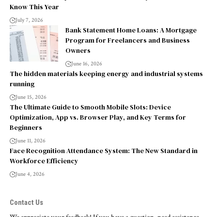
Know This Year
July 7, 2026
Bank Statement Home Loans: A Mortgage
Program for Freelancers and Business
Owners
June 16, 2026
The hidden materials keeping energy and industrial systems
running
June 15, 2026
The Ultimate Guide to Smooth Mobile Slots: Device
Optimization, App vs. Browser Play, and Key Terms for
Beginners
June 11, 2026
Face Recognition Attendance System: The New Standard in
Workforce Efficiency
June 4, 2026
Contact Us