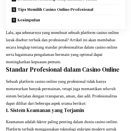
Tips Memilih Casino Online Profesional
Kesimpulan
Lalu, apa sebenarnya yang membuat sebuah platform casino online
layak disebut terbaik dan profesional? Artikel ini akan membahas
secara lengkap tentang standar profesionalitas dalam casino online
serta bagaimana pengalaman bermain yang optimal dapat
meningkatkan kepuasan pemain.
Standar Profesional dalam Casino Online
Sebuah platform casino online yang profesional tidak hanya
menawarkan banyak permainan, tetapi juga memastikan seluruh
sistem berjalan dengan transparan, aman, dan adil. Profesionalitas
dapat dilihat dari beberapa aspek utama berikut:
1. Sistem Keamanan yang Terjamin
Keamanan adalah faktor paling penting dalam dunia casino online.
Platform terbaik menggunakan teknologi enkripsi modern untuk