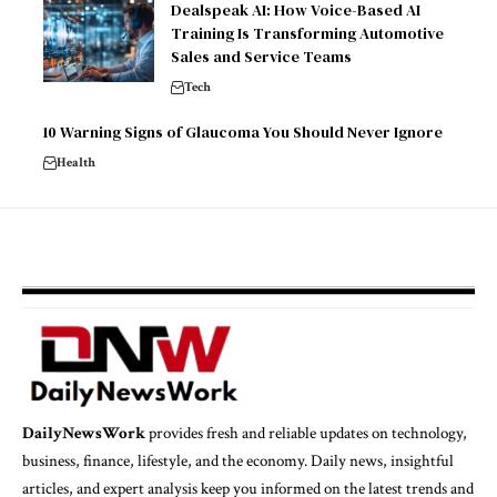
Dealspeak AI: How Voice-Based AI
Training Is Transforming Automotive
Sales and Service Teams
Tech
10 Warning Signs of Glaucoma You Should Never Ignore
Health
DailyNewsWork
provides fresh and reliable updates on technology,
business, finance, lifestyle, and the economy. Daily news, insightful
articles, and expert analysis keep you informed on the latest trends and