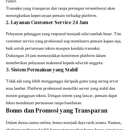
rumit.
Transaksi yang transparan dan tanpa potongan tersembunyi akan
meningkatkan kepercayaan pemain terhadap platform.
2. Layanan Customer Service 24 Jam
Pelayanan pelanggan yang responsif menjadi nilai tambah besar. Tim
customer service yang profesional siap membantu pemain kapan saja,
baik untuk pertanyaan teknis maupun kendala transaksi.
Dukungan 24 jam menunjukkan komitmen platform dalam
memberikan pelayanan maksimal kepada seluruh anggota.
3. Sistem Permainan yang Stabil
Tidak ada yang lebih mengganggu daripada game yang sering error
atau lambat. Platform profesional memiliki server yang stabil dan
minim gangguan teknis. Dengan sistem yang lancar, pemain dapat
fokus menikmati permainan tanpa hambatan.
Bonus dan Promosi yang Transparan
Dalam dunia casino online, bonus menjadi daya tarik utama. Namun,
platform profesional tidak hanya menawarkan bonus besar, tetapi juga