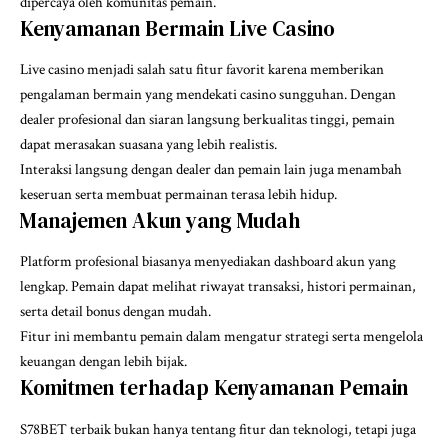
dipercaya oleh komunitas pemain.
Kenyamanan Bermain Live Casino
Live casino menjadi salah satu fitur favorit karena memberikan
pengalaman bermain yang mendekati casino sungguhan. Dengan
dealer profesional dan siaran langsung berkualitas tinggi, pemain
dapat merasakan suasana yang lebih realistis.
Interaksi langsung dengan dealer dan pemain lain juga menambah
keseruan serta membuat permainan terasa lebih hidup.
Manajemen Akun yang Mudah
Platform profesional biasanya menyediakan dashboard akun yang
lengkap. Pemain dapat melihat riwayat transaksi, histori permainan,
serta detail bonus dengan mudah.
Fitur ini membantu pemain dalam mengatur strategi serta mengelola
keuangan dengan lebih bijak.
Komitmen terhadap Kenyamanan Pemain
S78BET terbaik bukan hanya tentang fitur dan teknologi, tetapi juga