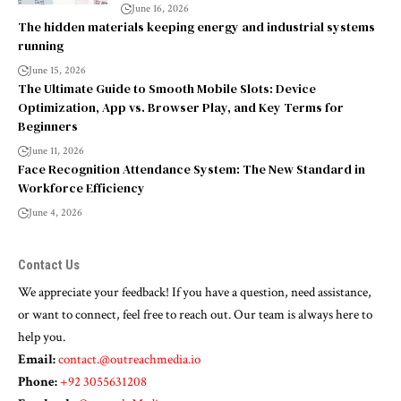
June 16, 2026
The hidden materials keeping energy and industrial systems
running
June 15, 2026
The Ultimate Guide to Smooth Mobile Slots: Device
Optimization, App vs. Browser Play, and Key Terms for
Beginners
June 11, 2026
Face Recognition Attendance System: The New Standard in
Workforce Efficiency
June 4, 2026
Contact Us
We appreciate your feedback! If you have a question, need assistance,
or want to connect, feel free to reach out. Our team is always here to
help you.
Email:
contact.@outreachmedia.io
Phone:
+92 3055631208