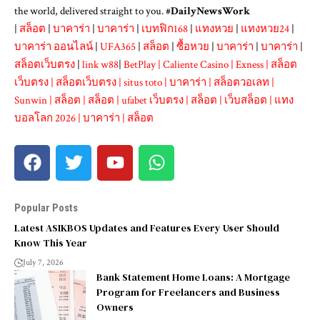
the world, delivered straight to you. #
DailyNewsWork
|
สล็อต
|
บาคาร่า
|
บาคาร่า
|
เบทฟิก168
|
แทงหวย
|
แทงหวย24
|
บาคาร่า ออนไลน์
|
UFA365
|
สล็อต
|
ซื้อหวย
|
บาคาร่า
|
บาคาร่า
|
สล็อตเว็บตรง
|
link w88
|
BetPlay
|
Caliente Casino
|
Exness
|
สล็อต
เว็บตรง
|
สล็อตเว็บตรง
|
situs toto
|
บาคาร่า
|
สล็อตวอเลท
|
Sunwin
|
สล็อต
|
สล็อต
|
ufabet เว็บตรง
|
สล็อต
|
เว็บสล็อต
|
แทง
บอลโลก 2026
|
บาคาร่า
|
สล็อต
Popular Posts
Latest ASIKBOS Updates and Features Every User Should
Know This Year
July 7, 2026
Bank Statement Home Loans: A Mortgage
Program for Freelancers and Business
Owners