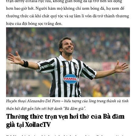
trận derby d’Italia rực lửa, không gian bóng đá lại trở nên sôi động
hơn bao giờ hết. Người hâm mộ không chỉ xem bóng đá, họ xem để
thưởng thức cái khí chất quý tộc và sự lầm lì vốn đã trở thành thương
hiệu của đội bóng sọc trắng đen.
Huyền thoại Alessandro Del Piero – biểu tượng của lòng trung thành và tinh
thần bất diệt gắn liền với biệt danh “Bà đầm già”.
Thưởng thức trọn vẹn hơi thở của Bà đầm
già tại XoilacTV