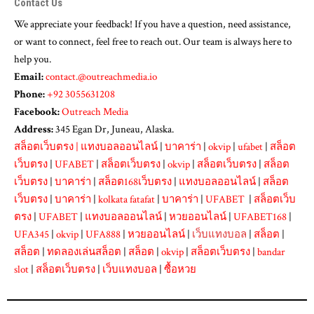
Contact Us
We appreciate your feedback! If you have a question, need assistance,
or want to connect, feel free to reach out. Our team is always here to
help you.
Email:
contact.@outreachmedia.io
Phone:
+92 3055631208
Facebook:
Outreach Media
Address:
345 Egan Dr, Juneau, Alaska.
สล็อตเว็บตรง
|
แทงบอลออนไลน์
|
บาคาร่า
|
okvip
|
ufabet
|
สล็อต
เว็บตรง
|
UFABET
|
สล็อตเว็บตรง
|
okvip
|
สล็อตเว็บตรง
|
สล็อต
เว็บตรง
|
บาคาร่า
|
สล็อต168เว็บตรง
|
แทงบอลออนไลน์
|
สล็อต
เว็บตรง
|
บาคาร่า
|
kolkata fatafat
|
บาคาร่า
|
UFABET
|
สล็อตเว็บ
ตรง
|
UFABET
|
แทงบอลออนไลน์
|
หวยออนไลน์
|
UFABET168
|
UFA345
|
okvip
|
UFA888
|
หวยออนไลน์
|
เว็บแทงบอล
|
สล็อต
|
สล็อต
|
ทดลองเล่นสล็อต
|
สล็อต
|
okvip
|
สล็อตเว็บตรง
|
bandar
slot
|
สล็อตเว็บตรง
|
เว็บแทงบอล
|
ซื้อหวย