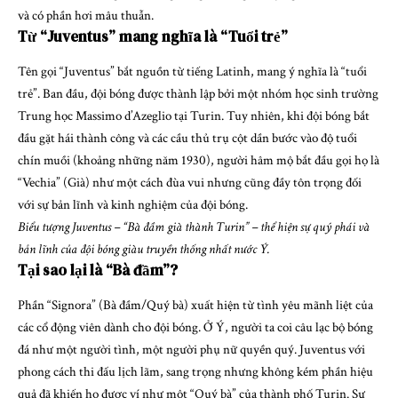
và có phần hơi mâu thuẫn.
Từ “Juventus” mang nghĩa là “Tuổi trẻ”
Tên gọi “Juventus” bắt nguồn từ tiếng Latinh, mang ý nghĩa là “tuổi
trẻ”. Ban đầu, đội bóng được thành lập bởi một nhóm học sinh trường
Trung học Massimo d’Azeglio tại Turin. Tuy nhiên, khi đội bóng bắt
đầu gặt hái thành công và các cầu thủ trụ cột dần bước vào độ tuổi
chín muồi (khoảng những năm 1930), người hâm mộ bắt đầu gọi họ là
“Vechia” (Già) như một cách đùa vui nhưng cũng đầy tôn trọng đối
với sự bản lĩnh và kinh nghiệm của đội bóng.
Biểu tượng Juventus – “Bà đầm già thành Turin” – thể hiện sự quý phái và
bản lĩnh của đội bóng giàu truyền thống nhất nước Ý.
Tại sao lại là “Bà đầm”?
Phần “Signora” (Bà đầm/Quý bà) xuất hiện từ tình yêu mãnh liệt của
các cổ động viên dành cho đội bóng. Ở Ý, người ta coi câu lạc bộ bóng
đá như một người tình, một người phụ nữ quyền quý. Juventus với
phong cách thi đấu lịch lãm, sang trọng nhưng không kém phần hiệu
quả đã khiến họ được ví như một “Quý bà” của thành phố Turin. Sự