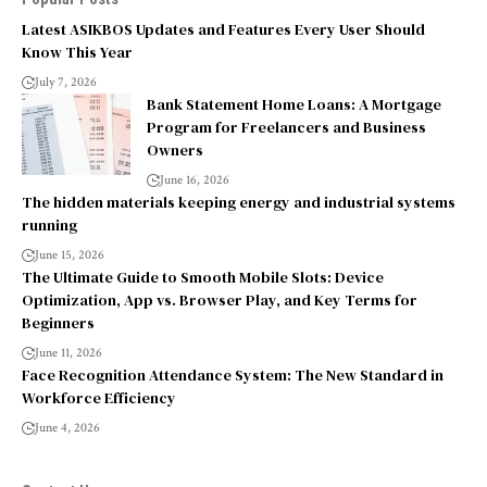
Latest ASIKBOS Updates and Features Every User Should
Know This Year
July 7, 2026
Bank Statement Home Loans: A Mortgage
Program for Freelancers and Business
Owners
June 16, 2026
The hidden materials keeping energy and industrial systems
running
June 15, 2026
The Ultimate Guide to Smooth Mobile Slots: Device
Optimization, App vs. Browser Play, and Key Terms for
Beginners
June 11, 2026
Face Recognition Attendance System: The New Standard in
Workforce Efficiency
June 4, 2026