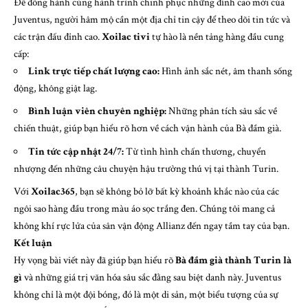
Để đồng hành cùng hành trình chinh phục những đỉnh cao mới của
Juventus, người hâm mộ cần một địa chỉ tin cậy để theo dõi tin tức và
các trận đấu đỉnh cao.
Xoilac tivi
tự hào là nền tảng hàng đầu cung
cấp:
Link trực tiếp chất lượng cao:
Hình ảnh sắc nét, âm thanh sống
động, không giật lag.
Bình luận viên chuyên nghiệp:
Những phân tích sâu sắc về
chiến thuật, giúp bạn hiểu rõ hơn về cách vận hành của Bà đầm già.
Tin tức cập nhật 24/7:
Từ tình hình chấn thương, chuyển
nhượng đến những câu chuyện hậu trường thú vị tại thành Turin.
Với
Xoilac365
, bạn sẽ không bỏ lỡ bất kỳ khoảnh khắc nào của các
ngôi sao hàng đầu trong màu áo sọc trắng đen. Chúng tôi mang cả
không khí rực lửa của sân vận động Allianz đến ngay tầm tay của bạn.
Kết luận
Hy vọng bài viết này đã giúp bạn hiểu rõ
Bà đầm già thành Turin là
gì
và những giá trị văn hóa sâu sắc đằng sau biệt danh này. Juventus
không chỉ là một đội bóng, đó là một di sản, một biểu tượng của sự