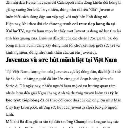
đến nỗi đau Heysel hay scandal Calciopoli chấn động khiến đội bóng bị
giáng xuống Serie B. Tuy nhiên, đúng như cái tên “Già”, Juventus
luôn biết cách đứng dậy sau vấp ngã với một bản lĩnh đáng nể.
Hiện nay, khi theo dõi các chương trình
coi truc tiep bong da
tại
XoilacTV
, người hâm mộ vẫn thấy một Juventus đang nỗ lực tìm lại
ánh hào quang xưa. Dưới sự dẫn dắt của các chiến lược gia tài ba, đội
bóng thành Turin đang xây dựng một lối chơi kết hợp giữa sức trẻ và
kinh nghiệm, đúng như tinh thần của cái tên Juventus.
Juventus và sức hút mãnh liệt tại Việt Nam
Tại Việt Nam, lượng fan của Juventus cực kỳ đông đảo, đặc biệt là thế
hệ 8x, 9x – những người đã lớn lên cùng giai đoạn hoàng kim của
Serie A. Dù ngày nay, nhiều người hâm mộ có xu hướng quan tâm
nhiều hơn đến giải Ngoại hạng Anh và thường xuyên kiểm tra
tỷ lệ
kèo trực tiếp bóng đá
để theo dõi cuộc đua của các ông lớn như Man
City hay Liverpool, nhưng sức hút của Juventus chưa bao giờ nguội
lạnh.
Mỗi khi Bà đầm già ra sân tại đấu trường Champions League hay các