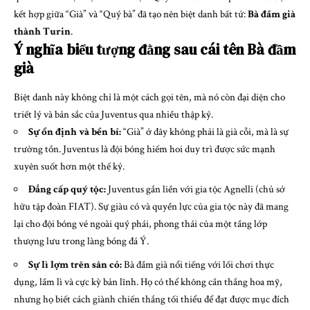
kết hợp giữa “Già” và “Quý bà” đã tạo nên biệt danh bất tử:
Bà đầm già
thành Turin
.
Ý nghĩa biểu tượng đằng sau cái tên Bà đầm
già
Biệt danh này không chỉ là một cách gọi tên, mà nó còn đại diện cho
triết lý và bản sắc của Juventus qua nhiều thập kỷ.
Sự ổn định và bền bỉ:
“Già” ở đây không phải là già cỗi, mà là sự
trường tồn. Juventus là đội bóng hiếm hoi duy trì được sức mạnh
xuyên suốt hơn một thế kỷ.
Đẳng cấp quý tộc:
Juventus gắn liền với gia tộc Agnelli (chủ sở
hữu tập đoàn FIAT). Sự giàu có và quyền lực của gia tộc này đã mang
lại cho đội bóng vẻ ngoài quý phái, phong thái của một tầng lớp
thượng lưu trong làng bóng đá Ý.
Sự lì lợm trên sân cỏ:
Bà đầm già nổi tiếng với lối chơi thực
dụng, lầm lì và cực kỳ bản lĩnh. Họ có thể không cần thắng hoa mỹ,
nhưng họ biết cách giành chiến thắng tối thiểu để đạt được mục đích