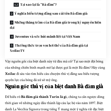
Tại sao lại là “Bà đầm”?
Ý nghĩa biểu tượng đằng sau cái tên Bà đầm già
Những thăng trầm của Bà đầm già trong kỷ nguyên hiện
đại
Juventus và sức hút mãnh liệt tại Việt Nam
Thưởng thức trọn vẹn hơi thở của Bà đầm già tại
XoilacTV
Vậy nguồn gốc của biệt danh này từ đâu mà có? Tại sao một đội bóng
của những chiến binh mạnh mẽ lại được gọi là một Bà đầm? Hãy cùng
Xoilac
đi sâu vào tìm hiểu câu chuyện thú vị đằng sau biểu tượng
quyền lực của bóng đá xứ sở mỳ ống.
Nguồn gốc thú vị của biệt danh Bà đầm già
Để hiểu rõ
Bà đầm già thành Turin là gì
, chúng ta cần ngược dòng
thời gian về những ngày đầu thành lập câu lạc bộ vào năm 1897. Biệt
danh La Vecchia Signora trong tiếng Ý mang một ý nghĩa rất đặc biệt