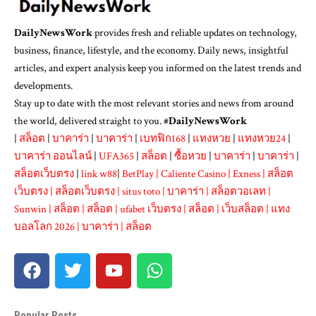
DailyNewsWork
provides fresh and reliable updates on technology,
business, finance, lifestyle, and the economy. Daily news, insightful
articles, and expert analysis keep you informed on the latest trends and
developments.
Stay up to date with the most relevant stories and news from around
the world, delivered straight to you. #
DailyNewsWork
|
สล็อต
|
บาคาร่า
|
บาคาร่า
|
เบทฟิก168
|
แทงหวย
|
แทงหวย24
|
บาคาร่า ออนไลน์
|
UFA365
|
สล็อต
|
ซื้อหวย
|
บาคาร่า
|
บาคาร่า
|
สล็อตเว็บตรง
|
link w88
|
BetPlay
|
Caliente Casino
|
Exness
|
สล็อต
เว็บตรง
|
สล็อตเว็บตรง
|
situs toto
|
บาคาร่า
|
สล็อตวอเลท
|
Sunwin
|
สล็อต
|
สล็อต
|
ufabet เว็บตรง
|
สล็อต
|
เว็บสล็อต
|
แทง
บอลโลก 2026
|
บาคาร่า
|
สล็อต
Popular Posts