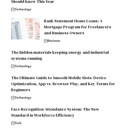
Should Know This Year
Technology
Bank Statement Home Loans: A
Mortgage Program for Freelancers
and Business Owners
Business
The hidden materials keeping energy and industrial
systems running
Technology
The Ultimate Guide to Smooth Mobile Slots: Device
Optimization, App vs. Browser Play, and Key Terms for
Beginners
Technology
Face Recognition Attendance System: The New
Standard in Workforce Efficiency
Tech