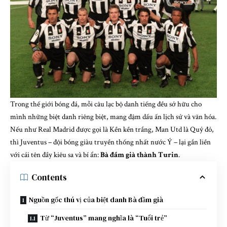
Trong thế giới bóng đá, mỗi câu lạc bộ danh tiếng đều sở hữu cho
mình những biệt danh riêng biệt, mang đậm dấu ấn lịch sử và văn hóa.
Nếu như Real Madrid được gọi là Kền kền trắng, Man Utd là Quỷ đỏ,
thì Juventus – đội bóng giàu truyền thống nhất nước Ý – lại gắn liền
với cái tên đầy kiêu sa và bí ẩn:
Bà đầm già thành Turin
.
Contents
Nguồn gốc thú vị của biệt danh Bà đầm già
Từ “Juventus” mang nghĩa là “Tuổi trẻ”