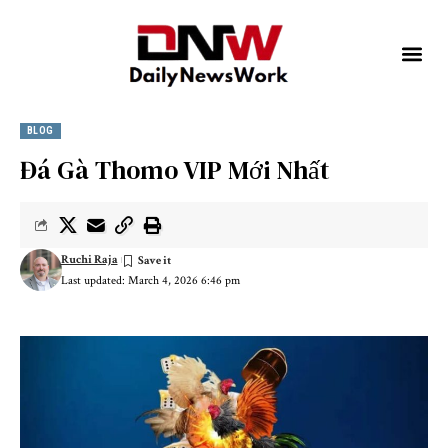
BLOG
Đá Gà Thomo VIP Mới Nhất
Ruchi Raja
Last updated: March 4, 2026 6:46 pm