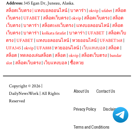
Address:
345 Egan Dr, Juneau, Alaska.
สล็อตเว็บตรง
|
แทงบอลออนไลน์
|
บาคาร่า
|
okvip
|
ufabet
|
สล็อต
เว็บตรง
|
UFABET
|
สล็อตเว็บตรง
|
okvip
|
สล็อตเว็บตรง
|
สล็อต
เว็บตรง
|
บาคาร่า
|
สล็อต168เว็บตรง
|
แทงบอลออนไลน์
|
สล็อต
เว็บตรง
|
บาคาร่า
|
kolkata fatafat
|
บาคาร่า
|
UFABET
|
สล็อตเว็บ
ตรง
|
UFABET
|
แทงบอลออนไลน์
|
หวยออนไลน์
|
UFABET168
|
UFA345
|
okvip
|
UFA888
|
หวยออนไลน์
|
เว็บแทงบอล
|
สล็อต
|
สล็อต
|
ทดลองเล่นสล็อต
|
สล็อต
|
okvip
|
สล็อตเว็บตรง
|
bandar
slot
|
สล็อตเว็บตรง
|
เว็บแทงบอล
|
ซื้อหวย
Copyright © 2026 |
About Us
Contact Us
DailyNewsWork
| All Rights
Reserved
Privacy Policy
Disclaimer
Terms and Conditions