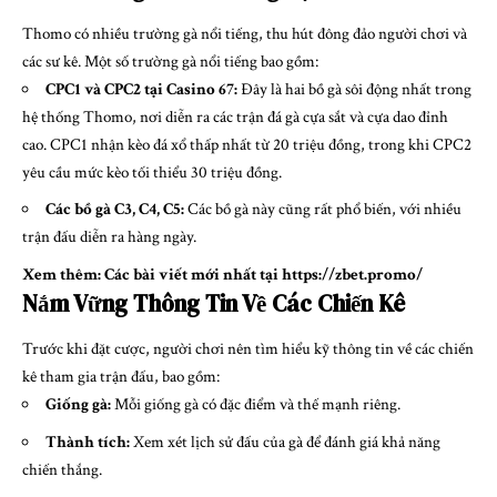
Thomo có nhiều trường gà nổi tiếng, thu hút đông đảo người chơi và
các sư kê. Một số trường gà nổi tiếng bao gồm:
CPC1 và CPC2 tại Casino 67:
Đây là hai bồ gà sôi động nhất trong
hệ thống Thomo, nơi diễn ra các trận đá gà cựa sắt và cựa dao đỉnh
cao. CPC1 nhận kèo đá xổ thấp nhất từ 20 triệu đồng, trong khi CPC2
yêu cầu mức kèo tối thiểu 30 triệu đồng.
Các bồ gà C3, C4, C5:
Các bồ gà này cũng rất phổ biến, với nhiều
trận đấu diễn ra hàng ngày.
Xem thêm: Các bài viết mới nhất tại
https://zbet.promo/
Nắm Vững Thông Tin Về Các Chiến Kê
Trước khi đặt cược, người chơi nên tìm hiểu kỹ thông tin về các chiến
kê tham gia trận đấu, bao gồm:
Giống gà:
Mỗi giống gà có đặc điểm và thế mạnh riêng.
Thành tích:
Xem xét lịch sử đấu của gà để đánh giá khả năng
chiến thắng.