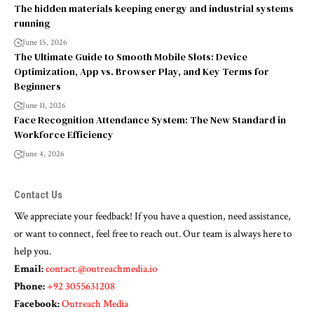
The hidden materials keeping energy and industrial systems
running
June 15, 2026
The Ultimate Guide to Smooth Mobile Slots: Device
Optimization, App vs. Browser Play, and Key Terms for
Beginners
June 11, 2026
Face Recognition Attendance System: The New Standard in
Workforce Efficiency
June 4, 2026
Contact Us
We appreciate your feedback! If you have a question, need assistance,
or want to connect, feel free to reach out. Our team is always here to
help you.
Email:
contact.@outreachmedia.io
Phone:
+92 3055631208
Facebook:
Outreach Media