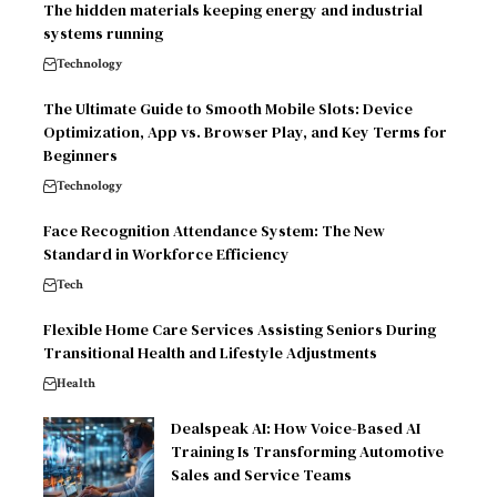
The hidden materials keeping energy and industrial
systems running
Technology
The Ultimate Guide to Smooth Mobile Slots: Device
Optimization, App vs. Browser Play, and Key Terms for
Beginners
Technology
Face Recognition Attendance System: The New
Standard in Workforce Efficiency
Tech
Flexible Home Care Services Assisting Seniors During
Transitional Health and Lifestyle Adjustments
Health
Dealspeak AI: How Voice-Based AI
Training Is Transforming Automotive
Sales and Service Teams