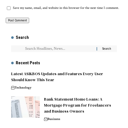
Save my name, email, and website in this browser for the next time I comment.
Search
Recent Posts
Latest ASIKBOS Updates and Features Every User
Should Know This Year
Technology
Bank Statement Home Loans: A
Mortgage Program for Freelancers
and Business Owners
Business