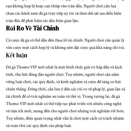
cựa không hợp lệ hoặc can thiệp vào trận đấu. Người chơi cần lựa
chọn các kênh xem đá gà trực tiếp uy tín và theo dõi sát sao diễn biến
trận đấu để phát hiện các dấu hiệu gian lận.
Rủi Ro Về Tài Chính
Cá cược đá gà có thể dẫn đến thua lỗ tài chính. Người chơi cần quản lý
vốn cược một cách hợp lý và không nên đặt cược quá khả năng chi trả.
Kết luận
Đá gà Thomo VIP mới nhất là một hình thức giải trí hấp dẫn và kịch
tính, thu hút đông đảo người chơi. Tuy nhiên, người chơi cần nắm
vững luật chơi, các quy định, và kinh nghiệm cá cược để tăng cơ hội
chiến thắng. Đồng thời, cần lưu ý đến các rủi ro về pháp lý, gian lận và
tài chính để có trải nghiệm an toàn và thú vị. Trong tương lai, đá gà
Thomo VIP mới nhất có thể tiếp tục phát triển với nhiều công nghệ
và tiện ích mới, mang đến cho người chơi những trải nghiệm tốt hơn.
Tuy nhiên, điều quan trọng nhất vẫn là chơi một cách có trách nhiệm
và tuân thủ các quy định của pháp luật.