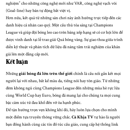
nghiệm” cho những công nghệ mới như VAR, công nghệ vạch vôi
(Goal-line) hay bán tự động bắt việt vị.
Hơn nữa, kết quả từ những sân chơi này ảnh hưởng trực tiếp đến các
danh hiệu cá nhân cao quý. Một cầu thủ tỏa sáng tại Champions
League và giúp đội bóng leo cao trên bảng xếp hạng sẽ có cơ hội lớn để
được vinh danh tại lễ trao giải Quả bóng vàng. Sự giao thoa giữa trình
diễn kỹ thuật và phân tích dữ liệu đã nâng tầm trải nghiệm của khán
giả lên một đẳng cấp mới.
Kết luận
Những
giải bóng đá lớn trên thế giới
chính là cầu nối gắn kết mọi
người lại với nhau, bất kể màu da, tiếng nói hay tôn giáo. Từ những
đêm không ngủ cùng Champions League đến những mùa hè rực lửa
cùng World Cup hay Euro, bóng đá mang lại cho chúng ta mọi cung
bậc cảm xúc từ đau khổ đến vỡ òa hạnh phúc.
Để tận hưởng trọn vẹn không khí đó, hãy luôn lựa chọn cho mình
một điểm tựa truyền thông vững chắc.
Cà Khịa TV
tự hào là người
bạn đồng hành cùng các tín đồ túc cầu giáo, cung cấp hệ thống link