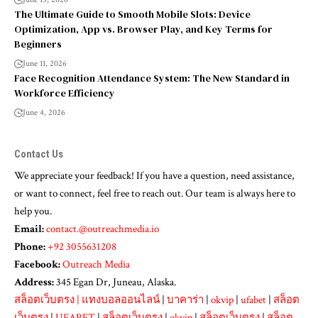
The Ultimate Guide to Smooth Mobile Slots: Device
Optimization, App vs. Browser Play, and Key Terms for
Beginners
June 11, 2026
Face Recognition Attendance System: The New Standard in
Workforce Efficiency
June 4, 2026
Contact Us
We appreciate your feedback! If you have a question, need assistance,
or want to connect, feel free to reach out. Our team is always here to
help you.
Email:
contact.@outreachmedia.io
Phone:
+92 3055631208
Facebook:
Outreach Media
Address:
345 Egan Dr, Juneau, Alaska.
สล็อตเว็บตรง
|
แทงบอลออนไลน์
|
บาคาร่า
|
okvip
|
ufabet
|
สล็อต
เว็บตรง
|
UFABET
|
สล็อตเว็บตรง
|
okvip
|
สล็อตเว็บตรง
|
สล็อต