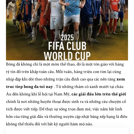
Bóng đá không chỉ là một môn thể thao, đó là một tôn giáo với hàng
tỷ tín đồ trên khắp toàn cầu. Mỗi tuần, hàng triệu con tim lại cùng
nhịp đập khi dõi theo những trận cầu đỉnh cao qua các nền tảng
xem
truc tiep bong da toi nay
. Từ những thảm cỏ xanh mướt tại châu
Âu đến không khí lễ hội tại Nam Mỹ,
các giải đấu lớn trên thế giới
chính là nơi những huyền thoại được sinh ra và những câu chuyện cổ
tích được viết tiếp. Để thực sự sống trọn đam mê, việc nắm bắt linh
hồn của từng giải đấu và thường xuyên cập nhật bảng xếp hạng
là điều
không thể thiếu đối với bất kỳ người hâm mộ nào.