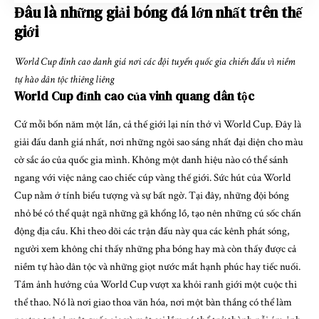
Đâu là những giải bóng đá lớn nhất trên thế
giới
World Cup đỉnh cao danh giá nơi các đội tuyển quốc gia chiến đấu vì niềm
tự hào dân tộc thiêng liêng
World Cup đỉnh cao của vinh quang dân tộc
Cứ mỗi bốn năm một lần, cả thế giới lại nín thở vì World Cup. Đây là
giải đấu danh giá nhất, nơi những ngôi sao sáng nhất đại diện cho màu
cờ sắc áo của quốc gia mình. Không một danh hiệu nào có thể sánh
ngang với việc nâng cao chiếc cúp vàng thế giới. Sức hút của World
Cup nằm ở tính biểu tượng và sự bất ngờ. Tại đây, những đội bóng
nhỏ bé có thể quật ngã những gã khổng lồ, tạo nên những cú sốc chấn
động địa cầu. Khi theo dõi các trận đấu này qua các kênh phát sóng,
người xem không chỉ thấy những pha bóng hay mà còn thấy được cả
niềm tự hào dân tộc và những giọt nước mắt hạnh phúc hay tiếc nuối.
Tầm ảnh hưởng của World Cup vượt xa khỏi ranh giới một cuộc thi
thể thao. Nó là nơi giao thoa văn hóa, nơi một bàn thắng có thể làm