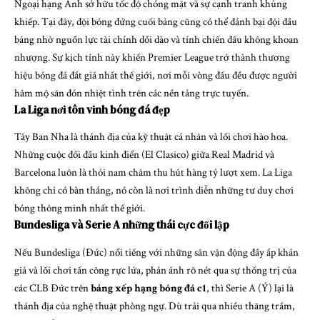
Ngoại hạng Anh sở hữu tốc độ chóng mặt và sự cạnh tranh khủng
khiếp. Tại đây, đội bóng đứng cuối bảng cũng có thể đánh bại đội đầu
bảng nhờ nguồn lực tài chính dồi dào và tính chiến đấu không khoan
nhượng. Sự kịch tính này khiến Premier League trở thành thương
hiệu bóng đá đắt giá nhất thế giới, nơi mỗi vòng đấu đều được người
hâm mộ săn đón nhiệt tình trên các nền tảng trực tuyến.
La Liga nơi tôn vinh bóng đá đẹp
Tây Ban Nha là thánh địa của kỹ thuật cá nhân và lối chơi hào hoa.
Những cuộc đối đầu kinh điển (El Clasico) giữa Real Madrid và
Barcelona luôn là thỏi nam châm thu hút hàng tỷ lượt xem. La Liga
không chỉ có bàn thắng, nó còn là nơi trình diễn những tư duy chơi
bóng thông minh nhất thế giới.
Bundesliga và Serie A những thái cực đối lập
Nếu Bundesliga (Đức) nổi tiếng với những sân vận động đầy ắp khán
giả và lối chơi tấn công rực lửa, phản ánh rõ nét qua sự thống trị của
các CLB Đức trên
bảng xếp hạng bóng đá c1
, thì Serie A (Ý) lại là
thánh địa của nghệ thuật phòng ngự. Dù trải qua nhiều thăng trầm,