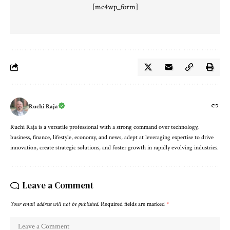
[mc4wp_form]
Ruchi Raja
Ruchi Raja is a versatile professional with a strong command over technology,
business, finance, lifestyle, economy, and news, adept at leveraging expertise to drive
innovation, create strategic solutions, and foster growth in rapidly evolving industries.
Leave a Comment
Your email address will not be published.
Required fields are marked
*