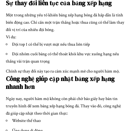
Sự thay đổi liên tục của bảng xếp hạng
Một trong những yếu tố khiến bảng xếp hạng bóng đá hấp dẫn là tính
biến động cao. Chỉ cần một trận thắng hoặc thua cũng có thể làm thay
đổi vị trí của nhiều đội bóng.
Ví dụ:
Đội top 1 có thể bị vượt mặt nếu thua liên tiếp
Đội nhóm cuối bảng có thể thoát khỏi khu vực xuống hạng nếu
thắng vài trận quan trọng
Chính sự thay đổi này tạo ra cảm xúc mạnh mẽ cho người hâm mộ.
Công nghệ giúp cập nhật bảng xếp hạng
nhanh hơn
Ngày nay, người hâm mộ không còn phải chờ báo giấy hay bản tin
truyền hình để xem bảng xếp hạng bóng đá. Thay vào đó, công nghệ
đã giúp cập nhật theo thời gian thực:
Website thể thao
Ứng dụng di động