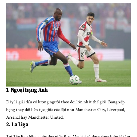
1. Ngoại hạng Anh
Đây là giải đấu có lượng người theo dõi lớn nhất thế giới. Bảng xếp
hạng thay đổi liên tục giữa các đội như Manchester City, Liverpool,
Arsenal hay Manchester United.
2. La Liga
Tại Tây Ban Nha, cuộc đua giữa Real Madrid và Barcelona luôn là tâm