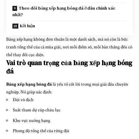
Theo dõi bảng xếp hạng bóng đá ở đâu chính xác
nhất?
Kết luận
Bảng xếp hạng không đơn thuần là một danh sách, mà nó còn là bức
tranh tổng thể của cả mùa giải, nơi mỗi điểm số, mỗi bàn thắng đều có
thể thay đổi cục diện.
Vai trò quan trọng của bảng xếp hạng bóng
đá
Bảng xếp hạng bóng đá
là yếu tố cốt lõi trong mọi giải đấu chuyên
nghiệp. Nó giúp xác định:
Đội vô địch
Suất tham dự cúp châu lục
Khu vực xuống hạng
Phong độ tổng thể của từng đội