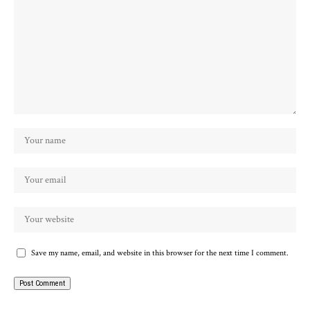
Save my name, email, and website in this browser for the next time I comment.