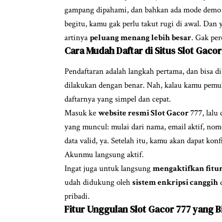
gampang dipahami, dan bahkan ada mode demo 
begitu, kamu gak perlu takut rugi di awal. Dan
artinya
peluang menang lebih besar
. Gak per
Cara Mudah Daftar di Situs Slot Gacor
Pendaftaran adalah langkah pertama, dan bisa di
dilakukan dengan benar. Nah, kalau kamu pemu
daftarnya yang simpel dan cepat.
Masuk ke
website resmi Slot Gacor 777
, lalu
yang muncul: mulai dari nama, email aktif, no
data valid, ya. Setelah itu, kamu akan dapat kon
Akunmu langsung aktif.
Ingat juga untuk langsung
mengaktifkan fitu
udah didukung oleh
sistem enkripsi canggih
pribadi.
Fitur Unggulan Slot Gacor 777 yang B