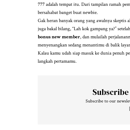
777
adalah tempat itu. Dari tampilan ramah pemu
bersahabat banget buat newbie.
Gak heran banyak orang yang awalnya skeptis a
juga bakal bilang, “Lah kok gampang ya?” setela
bonus new member
, dan mulailah perjalana
menyenangkan sedang menantimu di balik laya
Kalau kamu udah siap masuk ke dunia penuh pe
langkah pertamamu.
Subscribe
Subscribe to our newslet