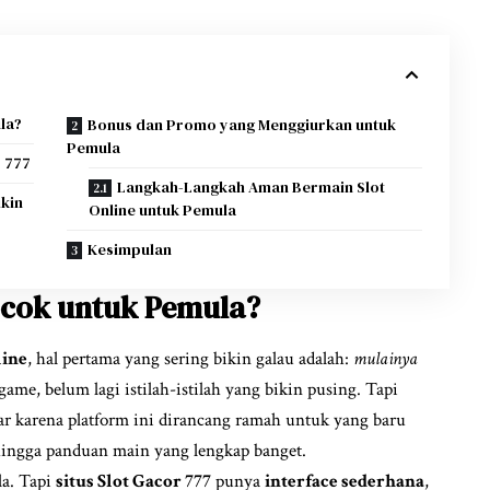
la?
Bonus dan Promo yang Menggiurkan untuk
Pemula
r 777
Langkah-Langkah Aman Bermain Slot
ikin
Online untuk Pemula
Kesimpulan
ocok untuk Pemula?
line
, hal pertama yang sering bikin galau adalah:
mulainya
ame, belum lagi istilah-istilah yang bikin pusing. Tapi
ar karena platform ini dirancang ramah untuk yang baru
 hingga panduan main yang lengkap banget.
la. Tapi
situs Slot Gacor 777
punya
interface sederhana
,