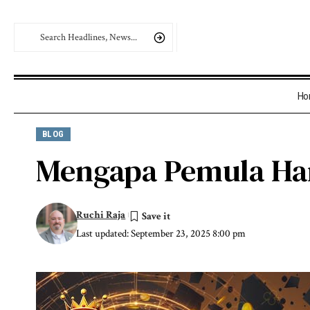
Ho
BLOG
Mengapa Pemula Har
Ruchi Raja
Last updated: September 23, 2025 8:00 pm