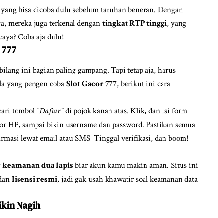
yang bisa dicoba dulu sebelum taruhan beneran. Dengan
 ya, mereka juga terkenal dengan
tingkat RTP tinggi
, yang
caya? Coba aja dulu!
 777
bilang ini bagian paling gampang. Tapi tetap aja, harus
la yang pengen coba
Slot Gacor 777
, berikut ini cara
 cari tombol
“Daftar”
di pojok kanan atas. Klik, dan isi form
mor HP, sampai bikin username dan password. Pastikan semua
firmasi lewat email atau SMS. Tinggal verifikasi, dan boom!
r keamanan dua lapis
biar akun kamu makin aman. Situs ini
dan
lisensi resmi
, jadi gak usah khawatir soal keamanan data
ikin Nagih