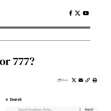
or 777?
Share
Search