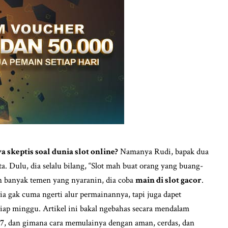
 skeptis soal dunia slot online?
Namanya Rudi, bapak dua
ta. Dulu, dia selalu bilang, “Slot mah buat orang yang buang-
an banyak temen yang nyaranin, dia coba
main di
slot gacor
.
ia gak cuma ngerti alur permainannya, tapi juga dapet
tiap minggu. Artikel ini bakal ngebahas secara mendalam
77
, dan gimana cara memulainya dengan aman, cerdas, dan