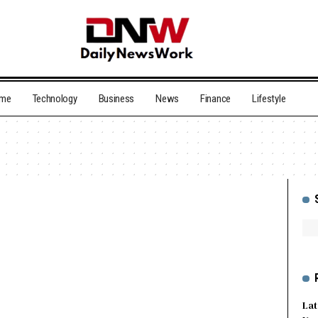
me
Technology
Business
News
Finance
Lifestyle
Lat