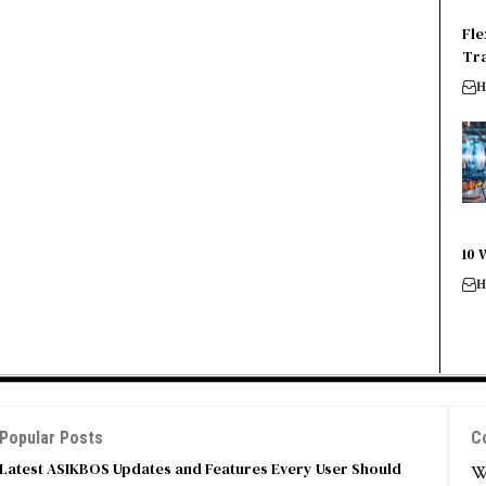
Fle
Tra
H
10 
H
Popular Posts
C
Latest ASIKBOS Updates and Features Every User Should
We