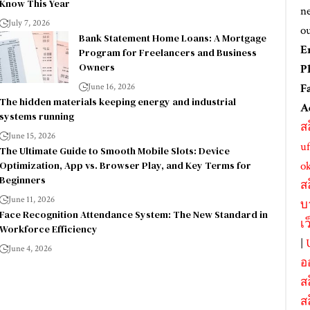
Know This Year
ne
July 7, 2026
ou
Bank Statement Home Loans: A Mortgage
E
Program for Freelancers and Business
Owners
P
June 16, 2026
F
The hidden materials keeping energy and industrial
A
systems running
ส
June 15, 2026
uf
The Ultimate Guide to Smooth Mobile Slots: Device
Optimization, App vs. Browser Play, and Key Terms for
o
Beginners
ส
June 11, 2026
บ
Face Recognition Attendance System: The New Standard in
เ
Workforce Efficiency
|
June 4, 2026
อ
ส
ส