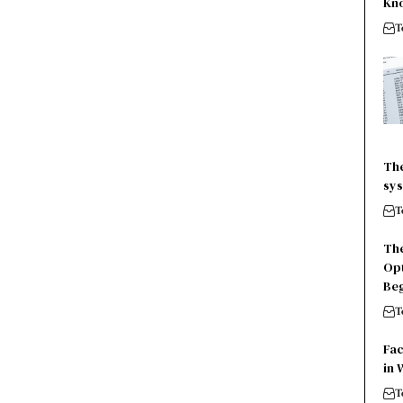
Kn
T
The
sys
T
The
Opt
Be
T
Fac
in 
T