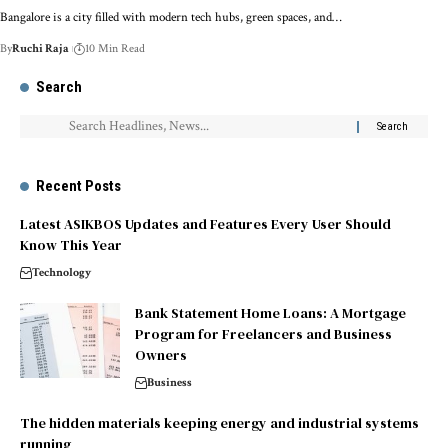
Bangalore is a city filled with modern tech hubs, green spaces, and…
By
Ruchi Raja
10 Min Read
Search
Recent Posts
Latest ASIKBOS Updates and Features Every User Should
Know This Year
Technology
Bank Statement Home Loans: A Mortgage
Program for Freelancers and Business
Owners
Business
The hidden materials keeping energy and industrial systems
running