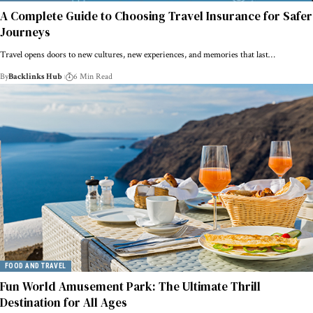
A Complete Guide to Choosing Travel Insurance for Safer
Journeys
Travel opens doors to new cultures, new experiences, and memories that last…
By
Backlinks Hub
6 Min Read
FOOD AND TRAVEL
Fun World Amusement Park: The Ultimate Thrill
Destination for All Ages