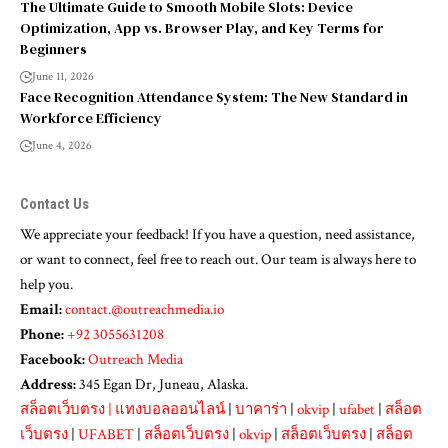
The Ultimate Guide to Smooth Mobile Slots: Device
Optimization, App vs. Browser Play, and Key Terms for
Beginners
June 11, 2026
Face Recognition Attendance System: The New Standard in
Workforce Efficiency
June 4, 2026
Contact Us
We appreciate your feedback! If you have a question, need assistance,
or want to connect, feel free to reach out. Our team is always here to
help you.
Email:
contact.@outreachmedia.io
Phone:
+92 3055631208
Facebook:
Outreach Media
Address:
345 Egan Dr, Juneau, Alaska.
สล็อตเว็บตรง
|
แทงบอลออนไลน์
|
บาคาร่า
|
okvip
|
ufabet
|
สล็อต
เว็บตรง
|
UFABET
|
สล็อตเว็บตรง
|
okvip
|
สล็อตเว็บตรง
|
สล็อต