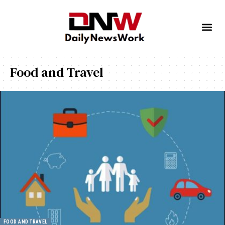
Food and Travel
FOOD AND TRAVEL