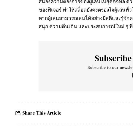
สนองความต้องการของผู้เล่นในยุคดิจิทัล
ของฟีเจอร์ ทำให้สล็อตยังคงครองใจผู้เล่นทั่
หากผู้เล่นสามารถเล่นได้อย่างมีสติและรู้จัก
สนุก ความตื่นเต้น และประสบการณ์ใหม่ ๆ ที่น
Subscribe
Subscribe to our newslet
Share This Article