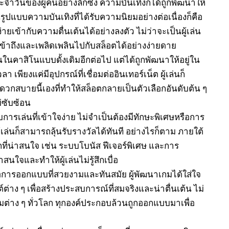
ำวันของผู้คนอย่างลึกซึ้ง ความบันเทิงก็ได้ถูกพัฒนาให้
รูปแบบความบันเทิงที่ได้รับความนิยมอย่างต่อเนื่องก็คือ
ายเข้ากับความตื่นเต้นได้อย่างลงตัว ไม่ว่าจะเป็นผู้เล่น
ถเข้าถึงและเพลิดเพลินไปกับสล็อตได้อย่างง่ายดาย
ล่นในคาสิโนแบบดั้งเดิมอีกต่อไป แต่ได้ถูกพัฒนาให้อยู่ใน
 เพียงแค่มีอุปกรณ์ที่เชื่อมต่ออินเทอร์เน็ต ผู้เล่นก็
วกสบายนี้เองที่ทำให้สล็อตกลายเป็นตัวเลือกอันดับต้น ๆ
่ซับซ้อน
บการเล่นที่เข้าใจง่าย ไม่จำเป็นต้องมีทักษะพิเศษหรือการ
้เล่นก็สามารถลุ้นรับรางวัลได้ทันที อย่างไรก็ตาม ภายใต้
กที่น่าสนใจ เช่น ระบบโบนัส ฟีเจอร์พิเศษ และการ
นใจและทำให้ผู้เล่นไม่รู้สึกเบื่อ
คือการออกแบบที่สวยงามและทันสมัย ผู้พัฒนาเกมได้ใส่ใจ
าง ๆ เพื่อสร้างประสบการณ์ที่สมจริงและน่าตื่นเต้น ไม่
ต่าง ๆ ทั่วโลก ทุกองค์ประกอบล้วนถูกออกแบบมาเพื่อ