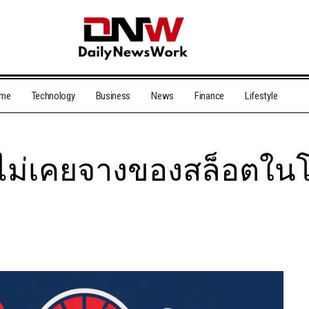
me
Technology
Business
News
Finance
Lifestyle
ที่ไม่เคยจางของสล็อตใ