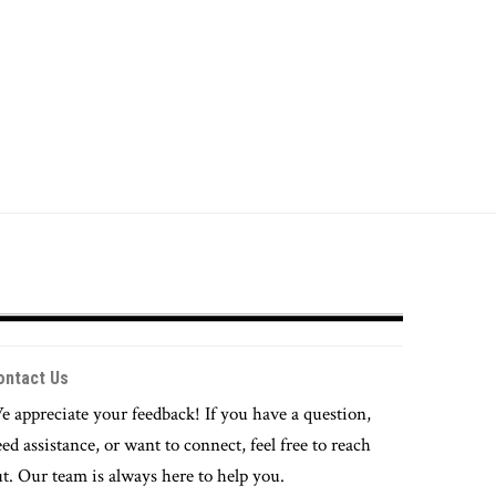
ontact Us
 appreciate your feedback! If you have a question,
ed assistance, or want to connect, feel free to reach
t. Our team is always here to help you.