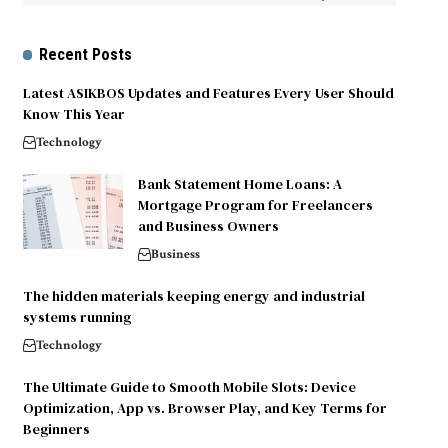
Recent Posts
Latest ASIKBOS Updates and Features Every User Should
Know This Year
Technology
Bank Statement Home Loans: A
Mortgage Program for Freelancers
and Business Owners
Business
The hidden materials keeping energy and industrial
systems running
Technology
The Ultimate Guide to Smooth Mobile Slots: Device
Optimization, App vs. Browser Play, and Key Terms for
Beginners