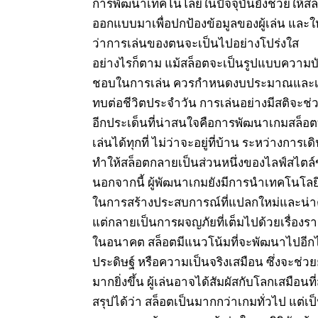
การพัฒนาเทคโนโลยีในปัจจุบันยังช่วยให้สล็
ออกแบบมาเพื่อปกป้องข้อมูลของผู้เล่น และใ
ว่าการเล่นของตนจะเป็นไปอย่างโปร่งใส
อย่างไรก็ตาม แม้สล็อตจะเป็นรูปแบบความบันเท
ชอบในการเล่น ควรกำหนดงบประมาณและเวลาใ
ทบต่อชีวิตประจำวัน การเล่นอย่างมีสติจะช่ว
อีกประเด็นที่น่าสนใจคือการพัฒนาเกมสล็อตท
เล่นได้ทุกที่ ไม่ว่าจะอยู่ที่บ้าน ระหว่างการ
ทำให้สล็อตกลายเป็นส่วนหนึ่งของไลฟ์สไตล์ข
นอกจากนี้ ผู้พัฒนาเกมยังมีการนำเทคโนโลยี
ในการสร้างประสบการณ์ที่แปลกใหม่และน่าตื่
แต่กลายเป็นการผจญภัยที่เต็มไปด้วยเรื่อ
ในอนาคต สล็อตมีแนวโน้มที่จะพัฒนาไปอีก
ประดิษฐ์ หรือความเป็นจริงเสมือน ซึ่งจะช่ว
มากยิ่งขึ้น ผู้เล่นอาจได้สัมผัสกับโลกเสมือ
สรุปได้ว่า สล็อตเป็นมากกว่าเกมทั่วไป แต่เป