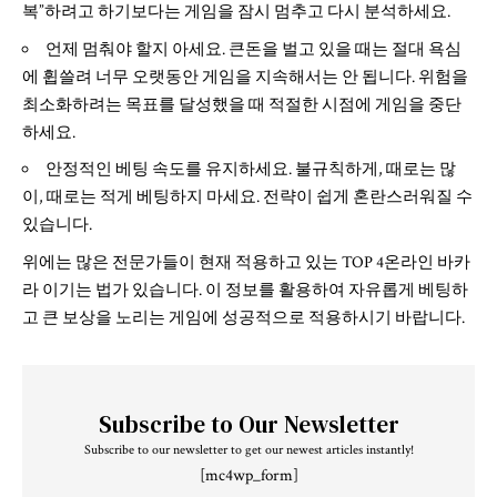
복”하려고 하기보다는 게임을 잠시 멈추고 다시 분석하세요.
언제 멈춰야 할지 아세요. 큰돈을 벌고 있을 때는 절대 욕심
에 휩쓸려 너무 오랫동안 게임을 지속해서는 안 됩니다. 위험을
최소화하려는 목표를 달성했을 때 적절한 시점에 게임을 중단
하세요.
안정적인 베팅 속도를 유지하세요. 불규칙하게, 때로는 많
이, 때로는 적게 베팅하지 마세요. 전략이 쉽게 혼란스러워질 수
있습니다.
위에는 많은 전문가들이 현재 적용하고 있는 TOP 4온라인 바카
라 이기는 법가 있습니다. 이 정보를 활용하여 자유롭게 베팅하
고 큰 보상을 노리는 게임에 성공적으로 적용하시기 바랍니다.
Subscribe to Our Newsletter
Subscribe to our newsletter to get our newest articles instantly!
[mc4wp_form]