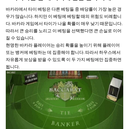
바카라에서 타이 베팅은 다른 베팅들 중 배당률이 가장 높은 경
우가 많습니다. 하지만 이 베팅에 베팅할 때의 위험도 비례합니
다. 바카라 게임에서 타이가 나올 확률이 매우 낮기 때문입니다.
따라서 큰 승리를 노리고 이 베팅을 선택했다면 큰 손실로 이어
질 수 있습니다.
현명한 바카라 플레이어는 승리 확률을 높이기 위해 플레이어
또는 뱅커에 베팅하는 데 집중해야 합니다. 따라서 하우스에서
자유롭게 보상을 받을 수 있도록 이 두 가지 베팅에만 집중하면
됩니다.