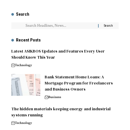
Search
Recent Posts
Latest ASIKBOS Updates and Features Every User
Should Know This Year
Technology
Bank Statement Home Loans: A
Mortgage Program for Freelancers
and Business Owners
Business
The hidden materials keeping energy and industrial
systems running
Technology