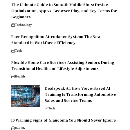
The Ultimate Guide to Smooth Mobile Slots: Device
Optimization, App vs. Browser Play, and Key Terms for
Beginners
Technology
Face Recognition Attendance System: The New
Standard in Workforce Efficiency
Tech
Flexible Home Care Services Assisting Seniors During
Transitional Health and Lifestyle Adjustments
Health
Dealspeak AI: How Voice-Based AI
Training Is Transforming Automotive
Sales and Service Teams
Tech
10 Warning Signs of Glaucoma You Should Never Ignore
Health