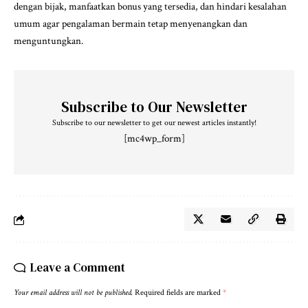
dengan bijak, manfaatkan bonus yang tersedia, dan hindari kesalahan
umum agar pengalaman bermain tetap menyenangkan dan
menguntungkan.
Subscribe to Our Newsletter
Subscribe to our newsletter to get our newest articles instantly!
[mc4wp_form]
Leave a Comment
Your email address will not be published.
Required fields are marked
*