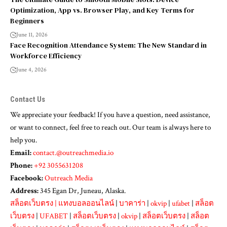
Optimization, App vs. Browser Play, and Key Terms for
Beginners
June 11, 2026
Face Recognition Attendance System: The New Standard in
Workforce Efficiency
June 4, 2026
Contact Us
We appreciate your feedback! If you have a question, need assistance,
or want to connect, feel free to reach out. Our team is always here to
help you.
Email:
contact.@outreachmedia.io
Phone:
+92 3055631208
Facebook:
Outreach Media
Address:
345 Egan Dr, Juneau, Alaska.
สล็อตเว็บตรง
|
แทงบอลออนไลน์
|
บาคาร่า
|
okvip
|
ufabet
|
สล็อต
เว็บตรง
|
UFABET
|
สล็อตเว็บตรง
|
okvip
|
สล็อตเว็บตรง
|
สล็อต