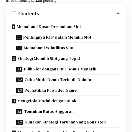
untuk meningkatkan peluang.
Contents
Memahami Dasar Permainan Slot
Pentingnya RTP dalam Memilih Slot
Memahami Volatilitas Slot
Strategi Memilih Slot yang Tepat
Pilih Slot dengan Fitur Bonus Menarik
Coba Mode Demo Terlebih Dahulu
Perhatikan Provider Game
Mengelola Modal dengan Bijak
Tentukan Batas Anggaran
Gunakan Strategi Taruhan yang Konsisten