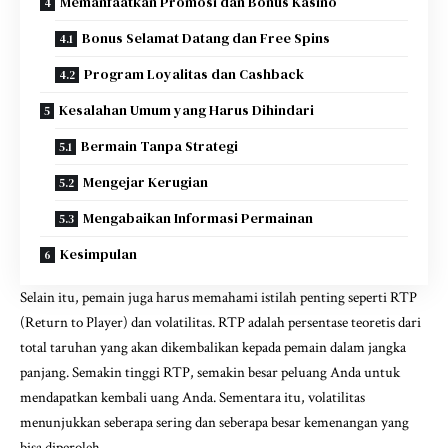
Memanfaatkan Promosi dan Bonus Kasino
Bonus Selamat Datang dan Free Spins
Program Loyalitas dan Cashback
Kesalahan Umum yang Harus Dihindari
Bermain Tanpa Strategi
Mengejar Kerugian
Mengabaikan Informasi Permainan
Kesimpulan
Selain itu, pemain juga harus memahami istilah penting seperti RTP
(Return to Player) dan volatilitas. RTP adalah persentase teoretis dari
total taruhan yang akan dikembalikan kepada pemain dalam jangka
panjang. Semakin tinggi RTP, semakin besar peluang Anda untuk
mendapatkan kembali uang Anda. Sementara itu, volatilitas
menunjukkan seberapa sering dan seberapa besar kemenangan yang
bisa diperoleh.