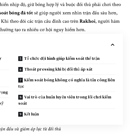
hiển nhịp độ, giữ bóng hợp lý và buộc đối thủ phải chơi theo
oát bóng đá tốt
sẽ giúp người xem nhìn trận đấu sâu hơn,
. Khi theo dõi các trận cầu đỉnh cao trên
Rakhoi
, người hâm
 thường tạo ra nhiều cơ hội nguy hiểm hơn.
y
Tổ chức đội hình giúp kiểm soát thế trận
Thoát pressing khi bị đối thủ áp sát
Kiểm soát bóng không có nghĩa là tấn công liên
tục
rọng
Vai trò của huấn luyện viên trong lối chơi kiểm
kỹ
soát
Kết luận
rận đấu và giảm áp lực từ đối thủ