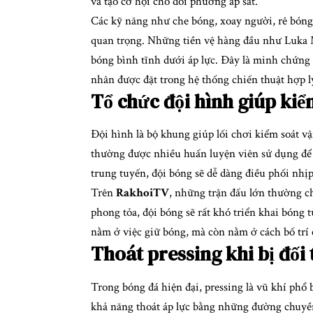
và tạo cơ hội cho đối phương áp sát.
Các kỹ năng như che bóng, xoay người, rê bóng
quan trọng. Những tiền vệ hàng đầu như Luka M
bóng bình tĩnh dưới áp lực. Đây là minh chứng
nhân được đặt trong hệ thống chiến thuật hợp l
Tổ chức đội hình giúp kiể
Đội hình là bộ khung giúp lối chơi kiểm soát vậ
thường được nhiều huấn luyện viên sử dụng để 
trung tuyến, đội bóng sẽ dễ dàng điều phối nhị
Trên
RakhoiTV
, những trận đấu lớn thường ch
phong tỏa, đội bóng sẽ rất khó triển khai bóng 
nằm ở việc giữ bóng, mà còn nằm ở cách bố trí c
Thoát pressing khi bị đối 
Trong bóng đá hiện đại, pressing là vũ khí phổ 
khả năng thoát áp lực bằng những đường chuyề