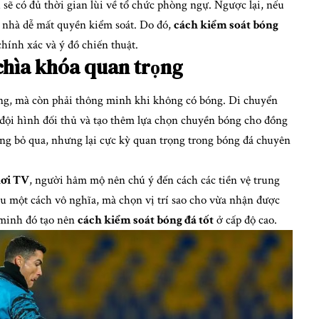
ẽ có đủ thời gian lùi về tổ chức phòng ngự. Ngược lại, nếu
 nhà dễ mất quyền kiểm soát. Do đó,
cách kiểm soát bóng
chính xác và ý đồ chiến thuật.
chìa khóa quan trọng
bóng, mà còn phải thông minh khi không có bóng. Di chuyển
đội hình đối thủ và tạo thêm lựa chọn chuyền bóng cho đồng
ông bỏ qua, nhưng lại cực kỳ quan trọng trong bóng đá chuyên
ơi TV
, người hâm mộ nên chú ý đến cách các tiền vệ trung
 một cách vô nghĩa, mà chọn vị trí sao cho vừa nhận được
 minh đó tạo nên
cách kiểm soát bóng đá tốt
ở cấp độ cao.