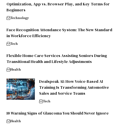
Optimization, App vs. Browser Play, and Key Terms for
Beginners
Technology
Face Recognition Attendance System: The New Standard
in Workforce Efficiency
Tech
Flexible Home Care Services Assisting Seniors During
Transitional Health and Lifestyle Adjustments
Health
Dealspeak AI: How Voice-Based AI
Training Is Transforming Automotive
Sales and Service Teams
Tech
10 Warning Signs of Glaucoma You Should Never Ignore
Health