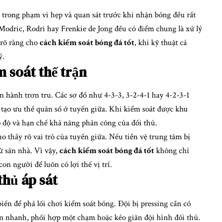
 trong phạm vi hẹp và quan sát trước khi nhận bóng đều rất
odric, Rodri hay Frenkie de Jong đều có điểm chung là xử lý
 rõ ràng cho
cách kiểm soát bóng đá tốt
, khi kỹ thuật cá
ý.
m soát thế trận
n hành trơn tru. Các sơ đồ như 4-3-3, 3-2-4-1 hay 4-2-3-1
tạo ưu thế quân số ở tuyến giữa. Khi kiểm soát được khu
p độ và hạn chế khả năng phản công của đối thủ.
o thấy rõ vai trò của tuyến giữa. Nếu tiền vệ trung tâm bị
từ sân nhà. Vì vậy,
cách kiểm soát bóng đá tốt
không chỉ
on người để luôn có lợi thế vị trí.
thủ áp sát
biến để phá lối chơi kiểm soát bóng. Đội bị pressing cần có
n nhanh, phối hợp một chạm hoặc kéo giãn đội hình đối thủ.