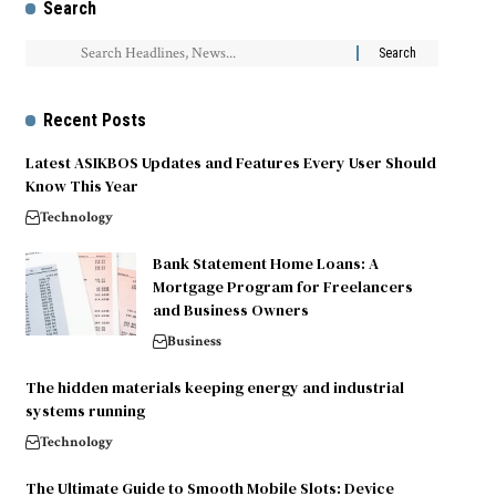
Search
Recent Posts
Latest ASIKBOS Updates and Features Every User Should
Know This Year
Technology
Bank Statement Home Loans: A
Mortgage Program for Freelancers
and Business Owners
Business
The hidden materials keeping energy and industrial
systems running
Technology
The Ultimate Guide to Smooth Mobile Slots: Device