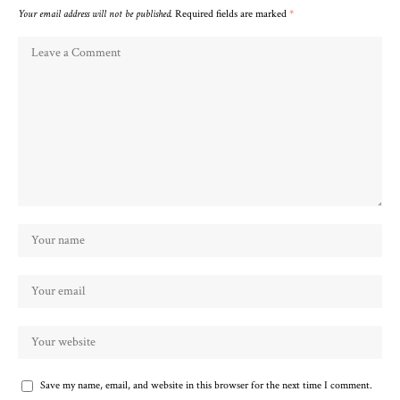
Your email address will not be published.
Required fields are marked
*
Save my name, email, and website in this browser for the next time I comment.