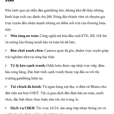
Nếu lướt qua các diễn đàn gambling lớn, không khó để thấy những
bình luận tích cực dành cho J88. Đông đảo thành viên và chuyên gia
trực tuyến đều nhấn mạnh những ưu điểm nổi trội của thương hiệu
này:
Nền tảng an toàn:
Công nghệ mã hóa đầu cuối ETE, SSL 128-bit
và tường lửa thông minh bảo vệ toàn bộ dữ liệu.
Bàn chơi xanh chín:
Camera quay đa góc, dealer trực tuyến giúp
trải nghiệm như tại sòng bạc thật.
Tỷ lệ kèo cạnh tranh:
Odds luôn được cập nhật trực tiếp, đảm
bảo công bằng. Đặc biệt tính cạnh tranh thuộc top đầu so với thị
trường gambling hiện tại.
Tài chính đa kênh:
Từ ngân hàng nội địa, ví điện tử Momo cho
đến tiền mã hóa USDT. Tất cả giao dịch đều đảm bảo an toàn, xanh
chín, đặc biệt được thực hiện siêu tốc chỉ trong 3s.
Dịch vụ CSKH:
Túc trực 24/24, sẵn sàng tiếp nhận thông tin và