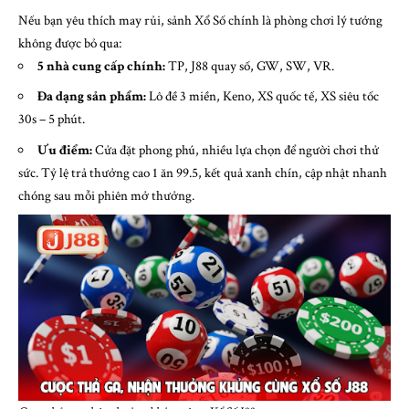
Nếu bạn yêu thích may rủi, sảnh Xổ Số chính là phòng chơi lý tưởng
không được bỏ qua:
5 nhà cung cấp chính:
TP, J88 quay số, GW, SW, VR.
Đa dạng sản phẩm:
Lô đề 3 miền, Keno, XS quốc tế, XS siêu tốc
30s – 5 phút.
Ưu điểm:
Cửa đặt phong phú, nhiều lựa chọn để người chơi thử
sức. Tỷ lệ trả thưởng cao 1 ăn 99.5, kết quả xanh chín, cập nhật nhanh
chóng sau mỗi phiên mở thưởng.