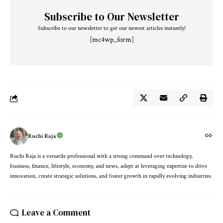
Subscribe to Our Newsletter
Subscribe to our newsletter to get our newest articles instantly!
[mc4wp_form]
Ruchi Raja
Ruchi Raja is a versatile professional with a strong command over technology,
business, finance, lifestyle, economy, and news, adept at leveraging expertise to drive
innovation, create strategic solutions, and foster growth in rapidly evolving industries.
Leave a Comment