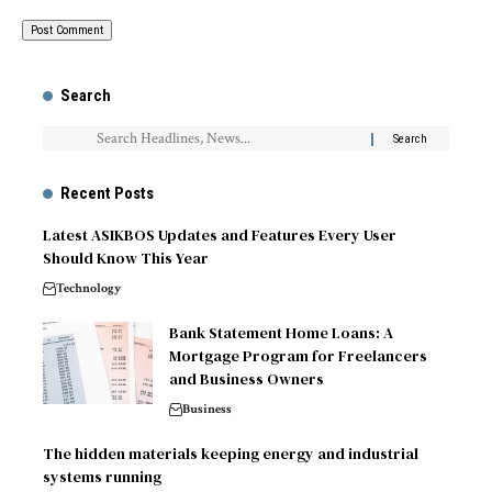
Search
Recent Posts
Latest ASIKBOS Updates and Features Every User
Should Know This Year
Technology
Bank Statement Home Loans: A
Mortgage Program for Freelancers
and Business Owners
Business
The hidden materials keeping energy and industrial
systems running