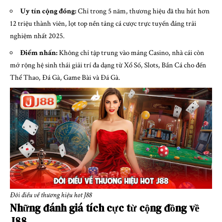
Uy tín cộng đồng:
Chỉ trong 5 năm, thương hiệu đã thu hút hơn
12 triệu thành viên, lọt top nền tảng cá cược trực tuyến đáng trải
nghiệm nhất 2025.
Điểm nhấn:
Không chỉ tập trung vào mảng Casino, nhà cái còn
mở rộng hệ sinh thái giải trí đa dạng từ Xổ Số, Slots, Bắn Cá cho đến
Thể Thao, Đá Gà, Game Bài và Đá Gà.
Đôi điều về thương hiệu hot J88
Những đánh giá tích cực từ cộng đồng về
J88