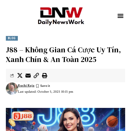
BLOG
J88 – Không Gian Cá Cược Uy Tín,
Xanh Chín & An Toàn 2025
Ruchi Raja
Last updated: October 5, 2025 10:15 pm