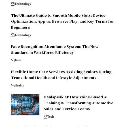
Technology
The Ultimate Guide to Smooth Mobile Slots: Device
Optimization, App vs. Browser Play, and Key Terms for
Beginners
Technology
Face Recognition Attendance System: The New
Standard in Workforce Efficiency
Tech
Flexible Home Care Services Assisting Seniors During
Transitional Health and Lifestyle Adjustments
Health
Dealspeak AI: How Voice-Based AI
Training Is Transforming Automotive
Sales and Service Teams
Tech