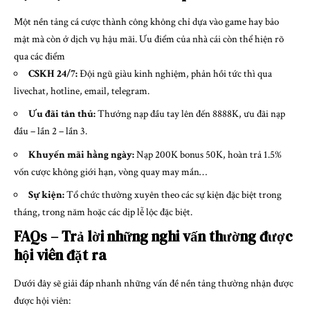
Một nền tảng cá cược thành công không chỉ dựa vào game hay bảo
mật mà còn ở dịch vụ hậu mãi. Ưu điểm của nhà cái còn thể hiện rõ
qua các điểm
CSKH 24/7:
Đội ngũ giàu kinh nghiệm, phản hồi tức thì qua
livechat, hotline, email, telegram.
Ưu đãi tân thủ:
Thưởng nạp đầu tay lên đến 8888K, ưu đãi nạp
đầu – lần 2 – lần 3.
Khuyến mãi hằng ngày:
Nạp 200K bonus 50K, hoàn trả 1.5%
vốn cược không giới hạn, vòng quay may mắn…
Sự kiện:
Tổ chức thường xuyên theo các sự kiện đặc biệt trong
tháng, trong năm hoặc các dịp lễ lộc đặc biệt.
FAQs – Trả lời những nghi vấn thường được
hội viên đặt ra
Dưới đây sẽ giải đáp nhanh những vấn đề nền tảng thường nhận được
được hội viên: