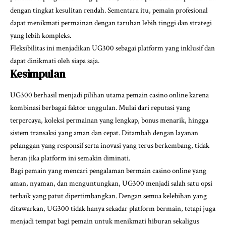
dengan tingkat kesulitan rendah. Sementara itu, pemain profesional
dapat menikmati permainan dengan taruhan lebih tinggi dan strategi
yang lebih kompleks.
Fleksibilitas ini menjadikan UG300 sebagai platform yang inklusif dan
dapat dinikmati oleh siapa saja.
Kesimpulan
UG300 berhasil menjadi pilihan utama pemain casino online karena
kombinasi berbagai faktor unggulan. Mulai dari reputasi yang
terpercaya, koleksi permainan yang lengkap, bonus menarik, hingga
sistem transaksi yang aman dan cepat. Ditambah dengan layanan
pelanggan yang responsif serta inovasi yang terus berkembang, tidak
heran jika platform ini semakin diminati.
Bagi pemain yang mencari pengalaman bermain casino online yang
aman, nyaman, dan menguntungkan, UG300 menjadi salah satu opsi
terbaik yang patut dipertimbangkan. Dengan semua kelebihan yang
ditawarkan, UG300 tidak hanya sekadar platform bermain, tetapi juga
menjadi tempat bagi pemain untuk menikmati hiburan sekaligus