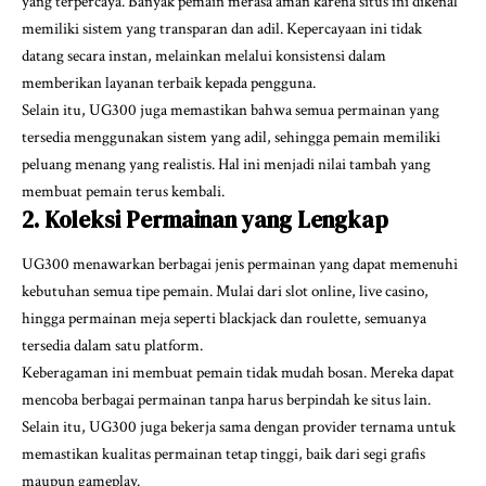
yang terpercaya. Banyak pemain merasa aman karena situs ini dikenal
memiliki sistem yang transparan dan adil. Kepercayaan ini tidak
datang secara instan, melainkan melalui konsistensi dalam
memberikan layanan terbaik kepada pengguna.
Selain itu, UG300 juga memastikan bahwa semua permainan yang
tersedia menggunakan sistem yang adil, sehingga pemain memiliki
peluang menang yang realistis. Hal ini menjadi nilai tambah yang
membuat pemain terus kembali.
2. Koleksi Permainan yang Lengkap
UG300 menawarkan berbagai jenis permainan yang dapat memenuhi
kebutuhan semua tipe pemain. Mulai dari slot online, live casino,
hingga permainan meja seperti blackjack dan roulette, semuanya
tersedia dalam satu platform.
Keberagaman ini membuat pemain tidak mudah bosan. Mereka dapat
mencoba berbagai permainan tanpa harus berpindah ke situs lain.
Selain itu, UG300 juga bekerja sama dengan provider ternama untuk
memastikan kualitas permainan tetap tinggi, baik dari segi grafis
maupun gameplay.