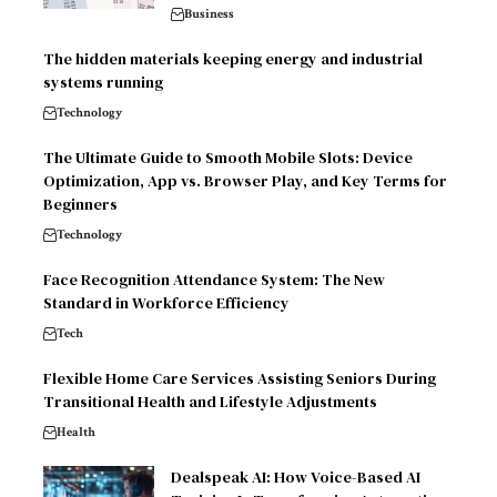
Business
The hidden materials keeping energy and industrial
systems running
Technology
The Ultimate Guide to Smooth Mobile Slots: Device
Optimization, App vs. Browser Play, and Key Terms for
Beginners
Technology
Face Recognition Attendance System: The New
Standard in Workforce Efficiency
Tech
Flexible Home Care Services Assisting Seniors During
Transitional Health and Lifestyle Adjustments
Health
Dealspeak AI: How Voice-Based AI