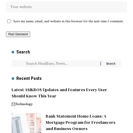
Save my name, email, and website in this browser for the next time I comment.
Search
Recent Posts
Latest ASIKBOS Updates and Features Every User
Should Know This Year
Technology
Bank Statement Home Loans: A
Mortgage Program for Freelancers
and Business Owners