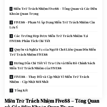
Miễn Trừ Trách Nhiệm Five88 – Tổng Quan và Các Điều
Khoản Quan Trọng
FIVE88 – Phạm Vi Áp Dụng Miễn Trừ Trách Nhiệm Cần
Lưu Ý
Các Trường Hợp Được Miễn Trừ Trách Nhiệm Tại
FIVE88: Phân Tích Chi Tiết
Quyền và Nghĩa Vụ của Người Chơi Liên Quan Đến Miễn
Trừ Trách Nhiệm FIVE88
Hướng Dẫn Chi Tiết Về Tra Cứu và Hiểu Rõ Chính Sách
Miễn Trừ Trách Nhiệm của FIVE88
FIVE88 – Thay Đổi và Cập Nhật Về Miễn Trừ Trách
Nhiệm – Cập Nhật Mới Nhất
Tổng Kết
Miễn Trừ Trách Nhiệm Five88 – Tổng Quan