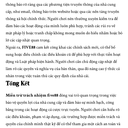
thông báo rõ ràng qua các phương tiện truyền thông của nhà cung
cấp, như email, thông báo trên website hoặc qua các nền tảng truyền
thông xã hội chính thức. Người chơi nên thường xuyên kiểm tra để
đảm bảo các hoạt động của mình luôn phù hợp, tránh các rủi ro về
mặt pháp lý hoặc tranh chấp không mong muốn do hiểu nhầm hoặc bỏ
lỡ các cập nhật quan trọng.
Ngoài ra,
FIVE88
cam kết công khai các chính sách mới, có thể bổ
sung hoặc điều chỉnh các điều khoản cũ để phù hợp với thực tiễn hoạt
động và Luật pháp hiện hành. Người chơi cần chủ động cập nhật để
làm rõ các quyền và nghĩa vụ của bản thân, qua đó nâng cao ý thức cá
nhân trong việc tuân thủ các quy định của nhà cái.
Tổng Kết
Miễn trừ trách nhiệm five88
đóng vai trò quan trọng trong việc
bảo vệ quyền lợi của nhà cung cấp và đảm bảo sự minh bạch, công
bằng trong các hoạt động cá cược trực tuyến. Người chơi cần hiểu rõ
các điều khoản, phạm vi áp dụng, các trường hợp được miễn trách và
quyền của chính mình thật kỹ để có thể tham gia một cách an toàn và