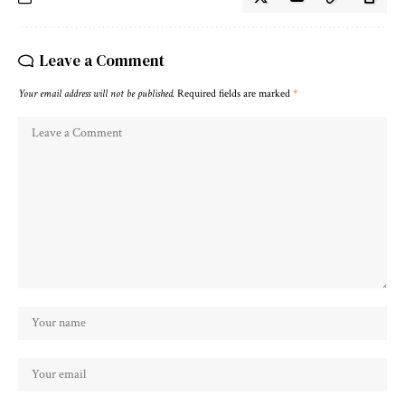
Leave a Comment
Your email address will not be published.
Required fields are marked
*