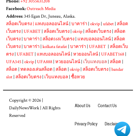
Phone:
+92 3055631208
Facebook:
Outreach Media
Address:
345 Egan Dr, Juneau, Alaska.
สล็อตเว็บตรง
|
แทงบอลออนไลน์
|
บาคาร่า
|
okvip
|
ufabet
|
สล็อต
เว็บตรง
|
UFABET
|
สล็อตเว็บตรง
|
okvip
|
สล็อตเว็บตรง
|
สล็อต
เว็บตรง
|
บาคาร่า
|
สล็อต168เว็บตรง
|
แทงบอลออนไลน์
|
สล็อต
เว็บตรง
|
บาคาร่า
|
kolkata fatafat
|
บาคาร่า
|
UFABET
|
สล็อตเว็บ
ตรง
|
UFABET
|
แทงบอลออนไลน์
|
หวยออนไลน์
|
UFABET168
|
UFA345
|
okvip
|
UFA888
|
หวยออนไลน์
|
เว็บแทงบอล
|
สล็อต
|
สล็อต
|
ทดลองเล่นสล็อต
|
สล็อต
|
okvip
|
สล็อตเว็บตรง
|
bandar
slot
|
สล็อตเว็บตรง
|
เว็บแทงบอล
|
ซื้อหวย
Copyright © 2026 |
About Us
Contact Us
DailyNewsWork
| All Rights
Reserved
Privacy Policy
Disclaimer