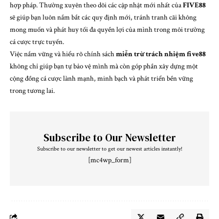
hợp pháp. Thường xuyên theo dõi các cập nhật mới nhất của
FIVE88
sẽ giúp bạn luôn nắm bắt các quy định mới, tránh tranh cãi không
mong muốn và phát huy tối đa quyền lợi của mình trong môi trường
cá cược trực tuyến.
Việc nắm vững và hiểu rõ chính sách
miễn trừ trách nhiệm five88
không chỉ giúp bạn tự bảo vệ mình mà còn góp phần xây dựng một
cộng đồng cá cược lành mạnh, minh bạch và phát triển bền vững
trong tương lai.
Subscribe to Our Newsletter
Subscribe to our newsletter to get our newest articles instantly!
[mc4wp_form]