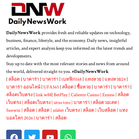
DailyNewsWork
provides fresh and reliable updates on technology,
business, finance, lifestyle, and the economy. Daily news, insightful
articles, and expert analysis keep you informed on the latest trends and
developments.
Stay up to date with the most relevant stories and news from around
the world, delivered straight to you. #
DailyNewsWork
|
สล็อต
|
บาคาร่า
|
บาคาร่า
|
เบทฟิก168
|
แทงหวย
|
แทงหวย24
|
บาคาร่า ออนไลน์
|
UFA365
|
สล็อต
|
ซื้อหวย
|
บาคาร่า
|
บาคาร่า
|
สล็อตเว็บตรง
|
link w88
|
BetPlay
|
Caliente Casino
|
Exness
|
สล็อต
เว็บตรง
|
สล็อตเว็บตรง
|
situs toto
|
บาคาร่า
|
สล็อตวอเลท
|
Sunwin
|
สล็อต
|
สล็อต
|
ufabet เว็บตรง
|
สล็อต
|
เว็บสล็อต
|
แทง
บอลโลก 2026
|
บาคาร่า
|
สล็อต