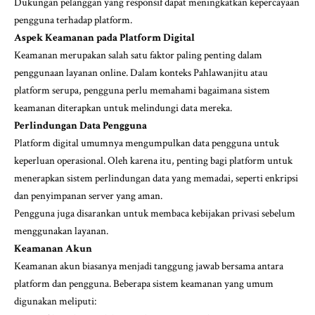
Dukungan pelanggan yang responsif dapat meningkatkan kepercayaan
pengguna terhadap platform.
Aspek Keamanan pada Platform Digital
Keamanan merupakan salah satu faktor paling penting dalam
penggunaan layanan online. Dalam konteks Pahlawanjitu atau
platform serupa, pengguna perlu memahami bagaimana sistem
keamanan diterapkan untuk melindungi data mereka.
Perlindungan Data Pengguna
Platform digital umumnya mengumpulkan data pengguna untuk
keperluan operasional. Oleh karena itu, penting bagi platform untuk
menerapkan sistem perlindungan data yang memadai, seperti enkripsi
dan penyimpanan server yang aman.
Pengguna juga disarankan untuk membaca kebijakan privasi sebelum
menggunakan layanan.
Keamanan Akun
Keamanan akun biasanya menjadi tanggung jawab bersama antara
platform dan pengguna. Beberapa sistem keamanan yang umum
digunakan meliputi: