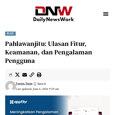
BLOG
Pahlawanjitu: Ulasan Fitur,
Keamanan, dan Pengalaman
Pengguna
Vortex Team
Last updated: June 6, 2026 9:59 am