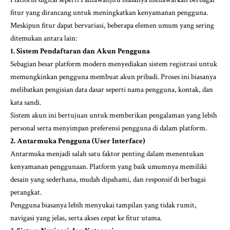
fitur yang dirancang untuk meningkatkan kenyamanan pengguna.
Meskipun fitur dapat bervariasi, beberapa elemen umum yang sering
ditemukan antara lain:
1. Sistem Pendaftaran dan Akun Pengguna
Sebagian besar platform modern menyediakan sistem registrasi untuk
memungkinkan pengguna membuat akun pribadi. Proses ini biasanya
melibatkan pengisian data dasar seperti nama pengguna, kontak, dan
kata sandi.
Sistem akun ini bertujuan untuk memberikan pengalaman yang lebih
personal serta menyimpan preferensi pengguna di dalam platform.
2. Antarmuka Pengguna (User Interface)
Antarmuka menjadi salah satu faktor penting dalam menentukan
kenyamanan penggunaan. Platform yang baik umumnya memiliki
desain yang sederhana, mudah dipahami, dan responsif di berbagai
perangkat.
Pengguna biasanya lebih menyukai tampilan yang tidak rumit,
navigasi yang jelas, serta akses cepat ke fitur utama.