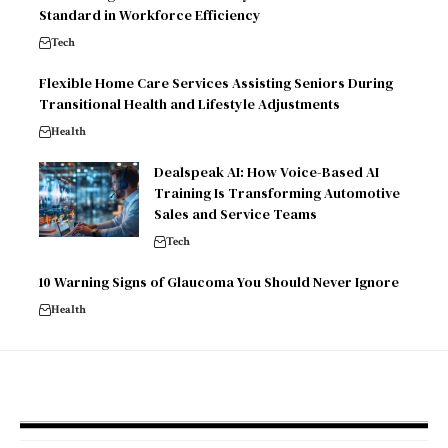
Standard in Workforce Efficiency
Tech
Flexible Home Care Services Assisting Seniors During
Transitional Health and Lifestyle Adjustments
Health
Dealspeak AI: How Voice-Based AI
Training Is Transforming Automotive
Sales and Service Teams
Tech
10 Warning Signs of Glaucoma You Should Never Ignore
Health