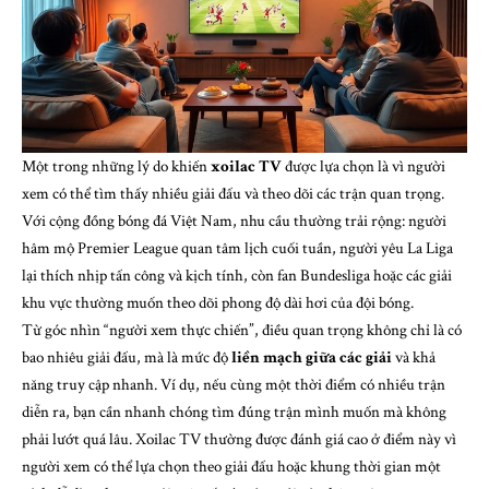
Một trong những lý do khiến
xoilac TV
được lựa chọn là vì người
xem có thể tìm thấy nhiều giải đấu và theo dõi các trận quan trọng.
Với cộng đồng bóng đá Việt Nam, nhu cầu thường trải rộng: người
hâm mộ Premier League quan tâm lịch cuối tuần, người yêu La Liga
lại thích nhịp tấn công và kịch tính, còn fan Bundesliga hoặc các giải
khu vực thường muốn theo dõi phong độ dài hơi của đội bóng.
Từ góc nhìn “người xem thực chiến”, điều quan trọng không chỉ là có
bao nhiêu giải đấu, mà là mức độ
liền mạch giữa các giải
và khả
năng truy cập nhanh. Ví dụ, nếu cùng một thời điểm có nhiều trận
diễn ra, bạn cần nhanh chóng tìm đúng trận mình muốn mà không
phải lướt quá lâu. Xoilac TV thường được đánh giá cao ở điểm này vì
người xem có thể lựa chọn theo giải đấu hoặc khung thời gian một