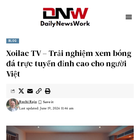
BLOG
Xoilac TV – Trải nghiệm xem bóng
đá trực tuyến đỉnh cao cho người
Việt
Ruchi Raja
Last updated: June 19, 2026 11:46 am