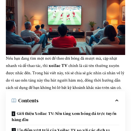
Nếu bạn đang tìm một nơi để theo dõi bóng đá mượt mà, cập nhật
nhanh và dễ thao tác, thì
xoilac TV
chính là cái tên thường xuyên
được nhắc đến. Trong bài viết này, tôi sẽ chia sẻ góc nhìn cá nhân về lý
do vì sao nền tảng này thu hút người hâm mộ, đồng thời hướng dẫn
cách sử dụng để bạn không bỏ lỡ bất kỳ khoảnh khắc nào trên sân cỏ.
Contents
Giới thiệu Xoilac TV: Nền tảng xem bóng đá trực tuyến
hàng đầu
Ưu điểm vượt trội của Xoilac TV so với các dịch vụ