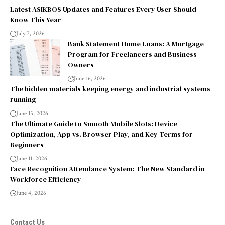
Latest ASIKBOS Updates and Features Every User Should
Know This Year
July 7, 2026
Bank Statement Home Loans: A Mortgage
Program for Freelancers and Business
Owners
June 16, 2026
The hidden materials keeping energy and industrial systems
running
June 15, 2026
The Ultimate Guide to Smooth Mobile Slots: Device
Optimization, App vs. Browser Play, and Key Terms for
Beginners
June 11, 2026
Face Recognition Attendance System: The New Standard in
Workforce Efficiency
June 4, 2026
Contact Us