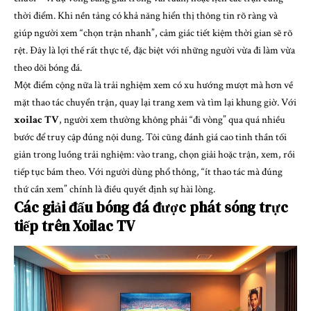
thời điểm. Khi nền tảng có khả năng hiển thị thông tin rõ ràng và
giúp người xem “chọn trận nhanh”, cảm giác tiết kiệm thời gian sẽ rõ
rệt. Đây là lợi thế rất thực tế, đặc biệt với những người vừa đi làm vừa
theo dõi bóng đá.
Một điểm cộng nữa là trải nghiệm xem có xu hướng mượt mà hơn về
mặt thao tác chuyển trận, quay lại trang xem và tìm lại khung giờ. Với
xoilac TV
, người xem thường không phải “đi vòng” qua quá nhiều
bước để truy cập đúng nội dung. Tôi cũng đánh giá cao tinh thần tối
giản trong luồng trải nghiệm: vào trang, chọn giải hoặc trận, xem, rồi
tiếp tục bám theo. Với người dùng phổ thông, “ít thao tác mà đúng
thứ cần xem” chính là điều quyết định sự hài lòng.
Các giải đấu bóng đá được phát sóng trực
tiếp trên Xoilac TV