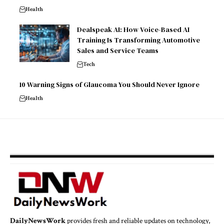
Health
Dealspeak AI: How Voice-Based AI
Training Is Transforming Automotive
Sales and Service Teams
Tech
10 Warning Signs of Glaucoma You Should Never Ignore
Health
DailyNewsWork
provides fresh and reliable updates on technology,