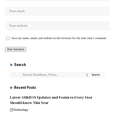
Save my name, email, and website in this browser for the next time I comment.
Search
Recent Posts
Latest ASIKBOS Updates and Features Every User
Should Know This Year
Technology