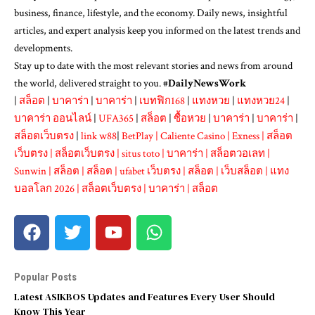
business, finance, lifestyle, and the economy. Daily news, insightful
articles, and expert analysis keep you informed on the latest trends and
developments.
Stay up to date with the most relevant stories and news from around
the world, delivered straight to you. #
DailyNewsWork
|
สล็อต
|
บาคาร่า
|
บาคาร่า
|
เบทฟิก168
|
แทงหวย
|
แทงหวย24
|
บาคาร่า ออนไลน์
|
UFA365
|
สล็อต
|
ซื้อหวย
|
บาคาร่า
|
บาคาร่า
|
สล็อตเว็บตรง
|
link w88
|
BetPlay
|
Caliente Casino
|
Exness
|
สล็อต
เว็บตรง
|
สล็อตเว็บตรง
|
situs toto
|
บาคาร่า
|
สล็อตวอเลท
|
Sunwin
|
สล็อต
|
สล็อต
|
ufabet เว็บตรง
|
สล็อต
|
เว็บสล็อต
|
แทง
บอลโลก 2026
|
สล็อตเว็บตรง
|
บาคาร่า
|
สล็อต
Popular Posts
Latest ASIKBOS Updates and Features Every User Should
Know This Year