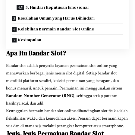
5. Hindari Keputusan Emosional
Kesalahan Umum yang Harus Dihindari
Kelebihan Bermain Bandar Slot Online
Kesimpulan
Apa Itu Bandar Slot?
Bandar slot adalah penyedia layanan permainan slot online yang
menawarkan berbagai jenis mesin slot digital. Setiap bandar slot
memiliki platform sendiri, koleksi permainan yang beragam, dan
bonus menarik untuk pemain. Permainan ini menggunakan sistem
Random Number Generator (RNG)
, sehingga setiap putaran
hasilnya acak dan adil.
Keunggulan bermain bandar slot online dibandingkan slot fisik adalah
fleksibilitas waktu dan kemudahan akses. Pemain dapat bermain kapan
saja dan di mana saja melalui perangkat komputer atau smartphone.
Jenis-Jenis Permainan Bandar Slot