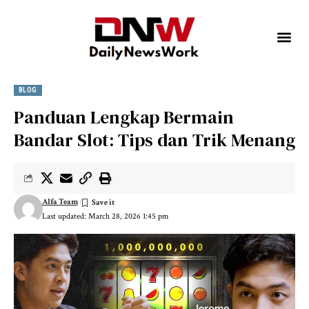
BLOG
Panduan Lengkap Bermain
Bandar Slot: Tips dan Trik Menang
Alfa Team
Last updated: March 28, 2026 1:45 pm