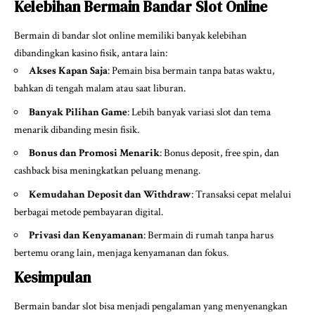
Kelebihan Bermain Bandar Slot Online
Bermain di bandar slot online memiliki banyak kelebihan
dibandingkan kasino fisik, antara lain:
Akses Kapan Saja
: Pemain bisa bermain tanpa batas waktu,
bahkan di tengah malam atau saat liburan.
Banyak Pilihan Game
: Lebih banyak variasi slot dan tema
menarik dibanding mesin fisik.
Bonus dan Promosi Menarik
: Bonus deposit, free spin, dan
cashback bisa meningkatkan peluang menang.
Kemudahan Deposit dan Withdraw
: Transaksi cepat melalui
berbagai metode pembayaran digital.
Privasi dan Kenyamanan
: Bermain di rumah tanpa harus
bertemu orang lain, menjaga kenyamanan dan fokus.
Kesimpulan
Bermain bandar slot bisa menjadi pengalaman yang menyenangkan